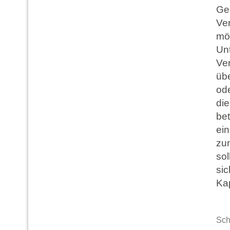
Ge
Ve
mög
Unt
Ve
übe
ode
di
bet
ein
zu
sol
sic
Kap
Sch