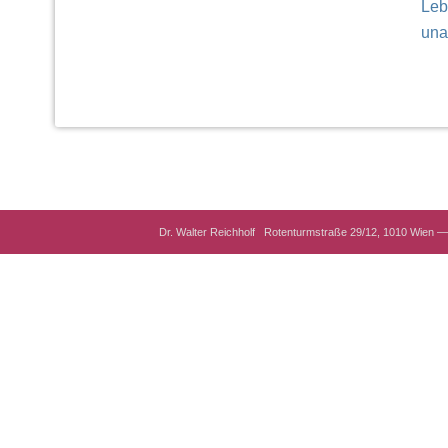
Leb
un
Dr. Walter Reichholf Rotenturmstraße 29/12, 1010 Wien — 