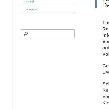
Kontakt
Da
Impressum
Th
Re
In
Ve
au
Vo
Ge
U
Sc
Res
Ve
Ko