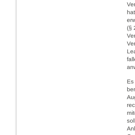
Ve
ha
erw
(§ 
Ve
Ver
Le
fal
an
Es
be
Au
re
mi
sol
Anb