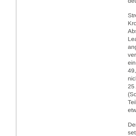
de
Str
Kr
Ab
Le
an
ver
ein
49,
nic
25
(So
Te
et
De
se