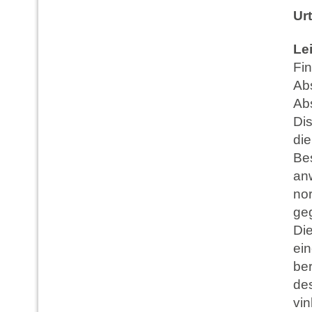
Urt
Lei
Fin
Ab
Abs
Di
di
Be
an
nor
geg
Die
ein
ber
de
vi