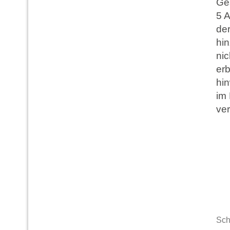
Ge
5 A
de
hi
ni
erb
hi
im 
ve
Sch