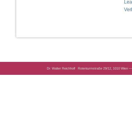
Lea
Ver
Dr. Walter Reichholf Rotenturmstraße 29/12, 1010 Wien — 