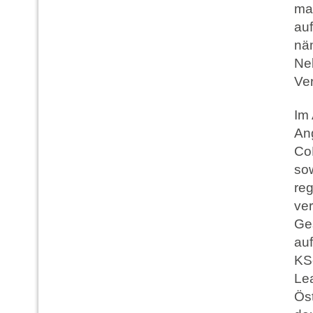
ma
auf
näm
Ne
Ver
Im
An
CoK
sow
reg
ve
Ge
au
KS
Lea
Öst