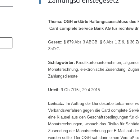
Zahlungsdienstegesetz
Thema: OGH erklärte Haftungsausschluss des 
Card complete Service Bank AG für rechtswidr
Gesetz:
§ 879 Abs 3 ABGB, § 6 Abs 1 Z 9, § 36 Z
ZaDiG
Schlagwörter:
Kreditkartenunternehmen, allgeme
Monatsrechnung, elektronische Zusendung, Zugan
Zahlungsdienste
Urteil:
9 Ob 7/15t, 29.4.2015
Leitsatz:
Im Auftrag der Bundesarbeiterkammer wur
Verbandsverfahren gegen die Card complete Servic
eine Klausel aus den Geschäftsbedingungen für d
Monatsrechnungen, wonach das Risiko für Schäden
Zusendung der Monatsrechnung per E-Mail auf den
werden sollte. Der OGH sah darin einen Verstoß 