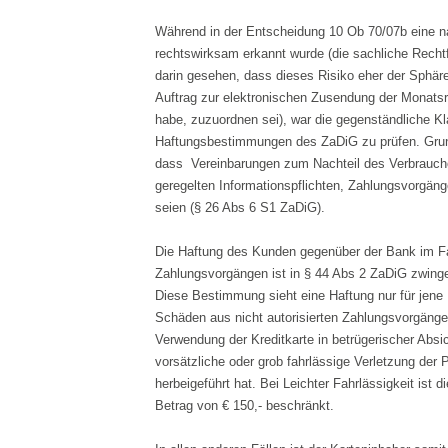
Während in der Entscheidung 10 Ob 70/07b eine na
rechtswirksam erkannt wurde (die sachliche Rechtf
darin gesehen, dass dieses Risiko eher der Sphär
Auftrag zur elektronischen Zusendung der Monatsre
habe, zuzuordnen sei), war die gegenständliche Kl
Haftungsbestimmungen des ZaDiG zu prüfen. Grund
dass Vereinbarungen zum Nachteil des Verbrauche
geregelten Informationspflichten, Zahlungsvorgän
seien (§ 26 Abs 6 S1 ZaDiG).
Die Haftung des Kunden gegenüber der Bank im Fall
Zahlungsvorgängen ist in § 44 Abs 2 ZaDiG zwinge
Diese Bestimmung sieht eine Haftung nur für jene 
Schäden aus nicht autorisierten Zahlungsvorgänge
Verwendung der Kreditkarte in betrügerischer Absi
vorsätzliche oder grob fahrlässige Verletzung der 
herbeigeführt hat. Bei Leichter Fahrlässigkeit ist 
Betrag von € 150,- beschränkt.