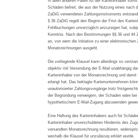
In allen anderen Fällen ist der Karteninhaber som
Schäden befreit, die aus der Nutzung eines nach
ZaDiG verwendeten Zahlungsinstruments entstand
§ 36 ZaDiG regelt den Beginn der Frist des Karteni
Fehlbuchungen unverzüglich anzuzeigen hat, subje
Kenntnis. Nach den Bestimmungen §§ 36 und 44 
an, von wem die Initiative zu einer elektronische
Monatsrechnungen ausgeht.
Die vorliegende Klausel kann allerdings so verstan
objektiv mit Versendung der E-Mail unabhängig dav
Karteninhaber von der Monatsrechnung und damit
erlangt hat. Das beklagte Kartenunternehmen kön
unautorisierter Zahlungsvorgänge trotz fristgerec
der Begründung verweigern, der Schaden wäre bei 
hypothetischem E-Mail-Zugang abzuwenden gewe
Eine Haftung des Karteninhabers auch für Schäde
Karteninhaber unverschuldeten Hindernis des Zuga
versandten Monatsrechnung resultieren, widerspri
weshalb die Klausel für unzulässig erklärt wurde.