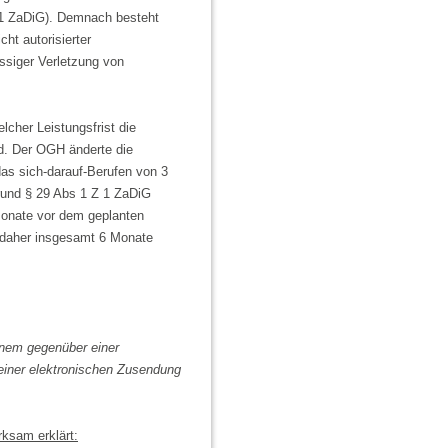
 1 ZaDiG). Demnach besteht
ht autorisierter
ässiger Verletzung von
lcher Leistungsfrist die
d. Der OGH änderte die
das sich-darauf-Berufen von 3
rund § 29 Abs 1 Z 1 ZaDiG
onate vor dem geplanten
 daher insgesamt 6 Monate
inem gegenüber einer
 einer elektronischen Zusendung
rksam erklärt: