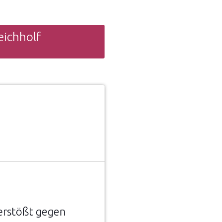
eichholf
erstößt gegen