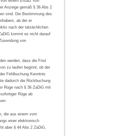
it von einem Ersatz von
 der Anzeige gemäß § 36 Abs 2
en sind. Die Bestimmung des
nhabers, ab der er
ktiv nach der tatsächlichen
ZaDiG kommt es nicht darauf
n Zusendung von
den werden, dass die Frist
on zu laufen beginnt, ob der
 der Fehlbuchung Kenntnis
nte dadurch die Rückbuchung
hter Rüge nach § 36 ZaDiG mit
sofortiger Rüge ab
sen.
n, die aus einem vom
ngs einer elektronisch
cht aber § 44 Abs 2 ZaDiG,