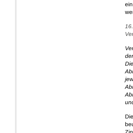
ein
we
16.
Ver
Ve
der
Di
Ab
je
Ab
Abr
und
Die
beu
Zin