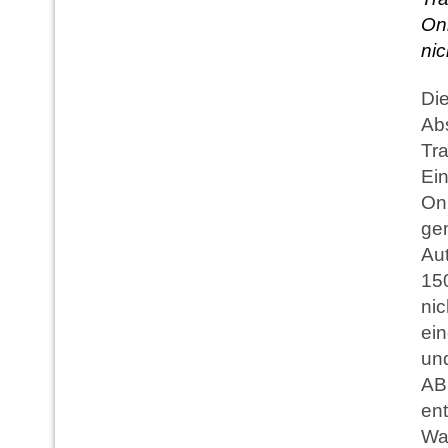
Onl
nic
Die
Abs
Tra
Ei
Onl
gem
Aut
15
nic
ei
un
AB
ent
Wa