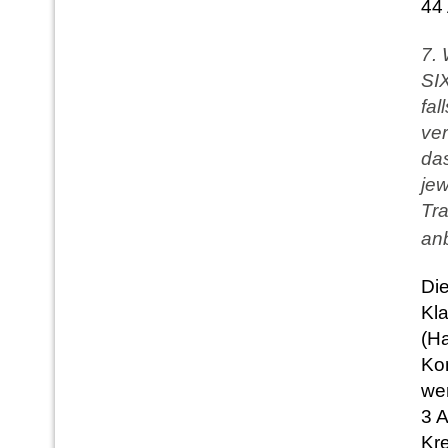
44
7. 
SIX
fal
ver
das
jew
Tr
anb
Die
Kl
(Ha
Ko
wen
3 
Kr