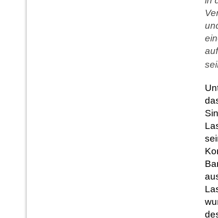
in 
Ver
un
ein
auf
sei
Unt
da
Si
Las
sei
Ko
Ba
aus
Las
wur
de