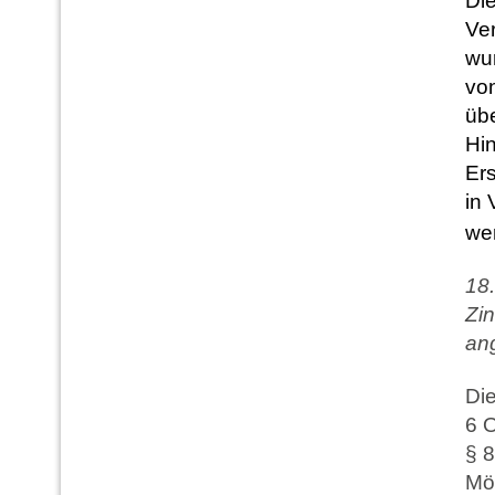
Die
Ve
wu
vo
übe
Hi
Er
in
we
18
Zin
ang
Die
6 O
§ 8
Mö