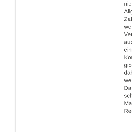
ni
Al
Za
we
Ver
au
ein
Ko
gib
da
we
Da
sc
Ma
Re