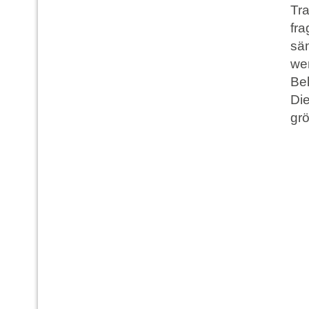
Tra
fra
säm
wer
Be
Di
grö