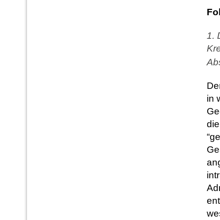
Fo
1. 
Kre
Ab
De
in 
Ge
die
“g
Ge
ang
int
Adr
ent
wes