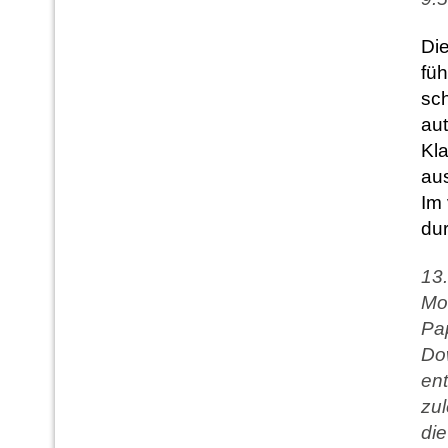
Di
füh
sch
au
Kla
au
Im 
dur
13.
Mo
Pa
Do
ent
zu
die