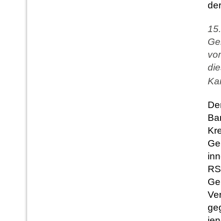
de
15
Ge
vom
die
Ka
Der
Ba
Kr
Ge
inn
RS
Ge
Ver
ge
je