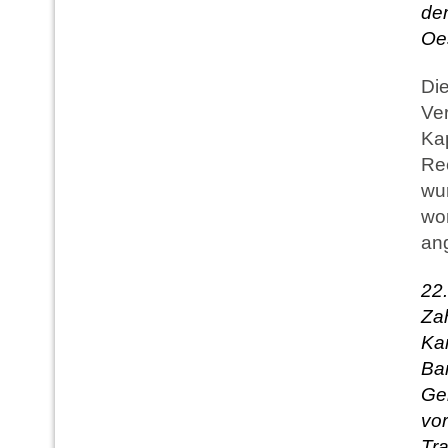
dem
Oes
Die
Ve
Kap
Rec
wur
wor
ang
2
Zah
Ka
Ba
Ge
vor
Tr