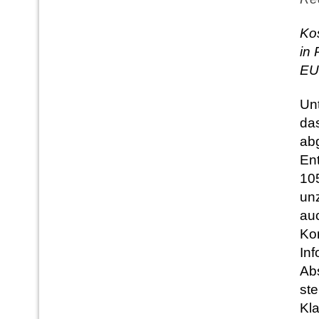
Ko
in 
EUR
Un
das
ab
En
105
un
auc
Ko
In
Abs
ste
Kla