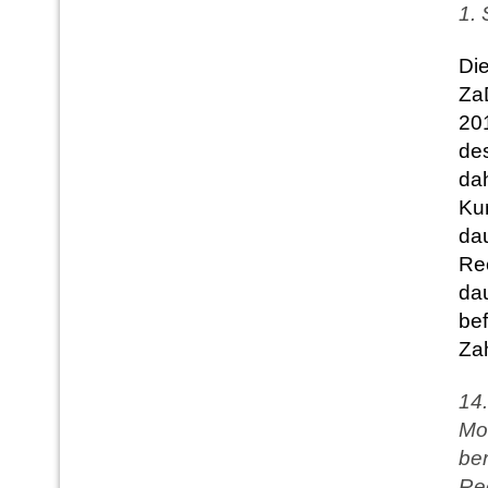
1. 
Die
Za
20
des
dah
Kun
da
Re
dau
be
Za
14.
Mon
be
Rec