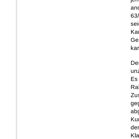
and
63
se
Kar
Ge
kar
Der
unz
Es
Ra
Zu
ge
ab
Ku
den
Kl