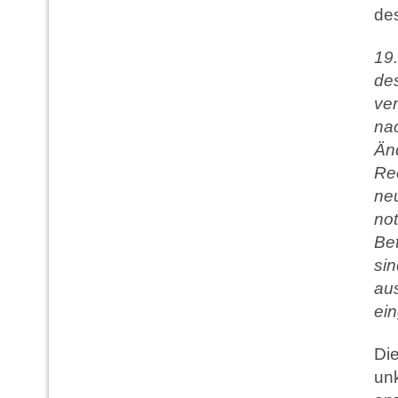
de
19
de
ver
nac
Än
Rec
ne
no
Be
sin
aus
ein
Die
un