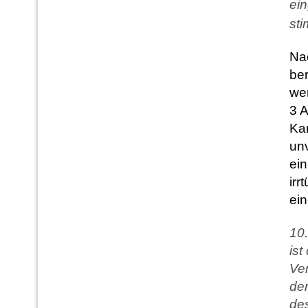
ei
sti
Nac
ber
we
3 A
Kar
un
ein
irr
ei
10.
ist
Ver
de
des