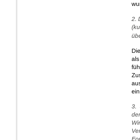
wu
2. 
(ku
übe
Die
als
füh
Zu
aus
ein
3. 
dem
Wi
Ve
For