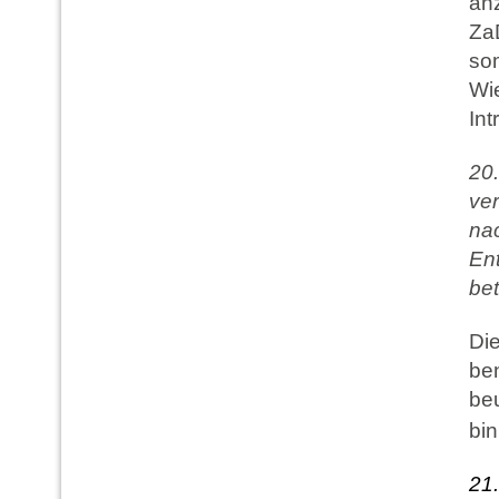
an
Za
som
Wi
Int
20
ver
nac
Ent
bet
Die
be
beu
bi
2