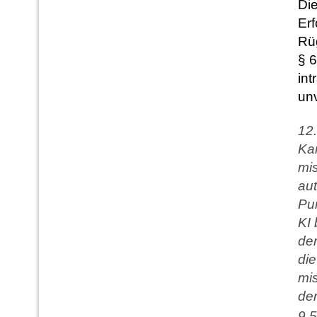
Die
Erf
Rü
§ 
int
un
12.
Kar
mi
aut
Pun
KI 
der
die
mis
der
9.5