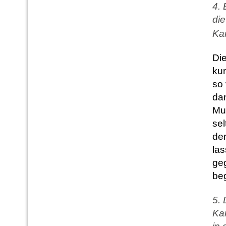
4. 
die
Kar
Die
kun
so
dan
Mus
sel
de
las
ge
be
5. 
Ka