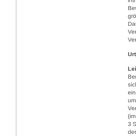
int
Be
grö
Da
Ve
Ve
Urt
Le
Ber
sic
ei
um
Ve
(im
3 
de