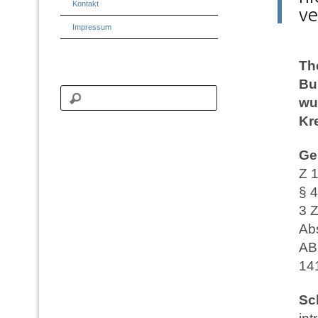
Kontakt
ve
Impressum
Th
Bu
wu
Kr
Ge
Z 
§ 
3 
Ab
AB
14
Sc