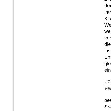
de
int
Kl
Wei
we
ver
die
in
En
gle
ein
17.
Ver
de
Spe