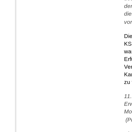
der
die
vo
Die
KS
was
Er
Ver
Kar
zu 
11.
Erw
Mo
(Pu