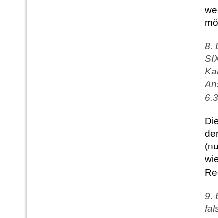
we
mö
8. 
SI
Ka
An
6.3
Die
de
(n
wie
Rec
9. 
fal