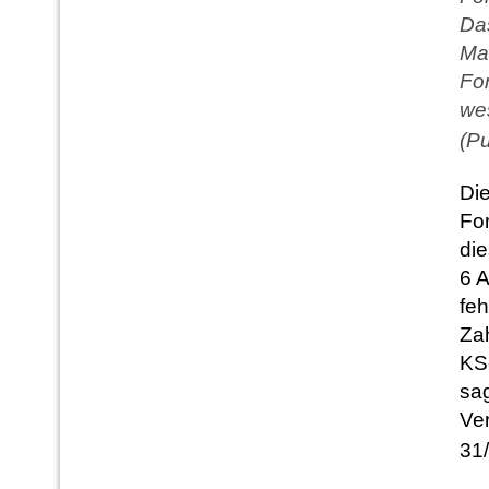
Das
Ma
For
wes
(Pu
Die
For
die
6 
feh
Za
KSc
sa
Ve
31/