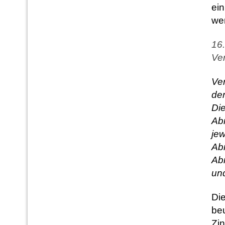
ein
we
16.
Ver
Ve
der
Di
Ab
je
Ab
Abr
und
Die
beu
Zin