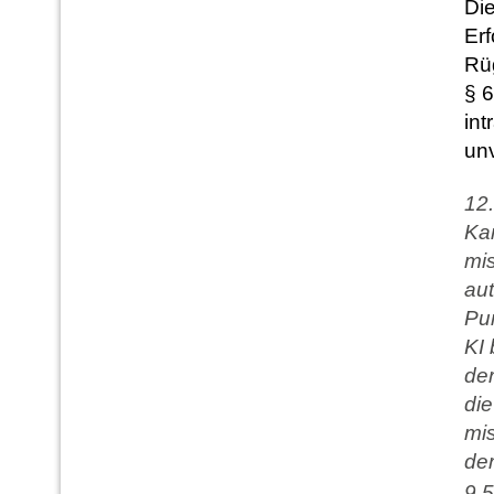
Die
Erf
Rü
§ 
int
un
12.
Kar
mi
aut
Pun
KI 
der
die
mis
der
9.5