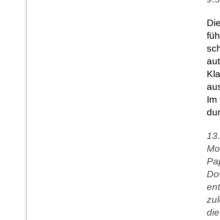
Di
füh
sch
au
Kla
au
Im 
dur
13.
Mo
Pa
Do
ent
zu
die