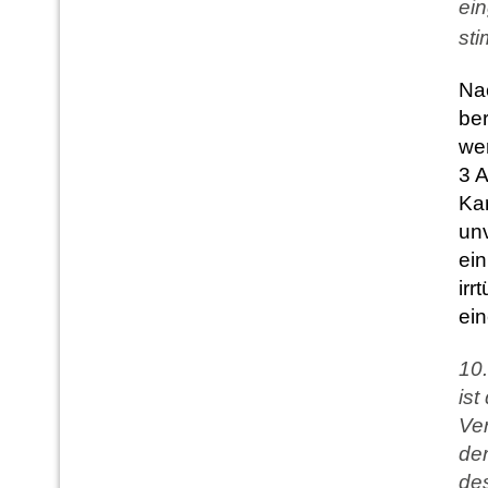
ei
sti
Nac
ber
we
3 A
Kar
un
ein
irr
ei
10.
ist
Ver
de
des