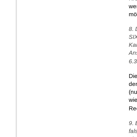
we
mö
8. 
SI
Ka
An
6.3
Die
de
(n
wie
Rec
9. 
fal