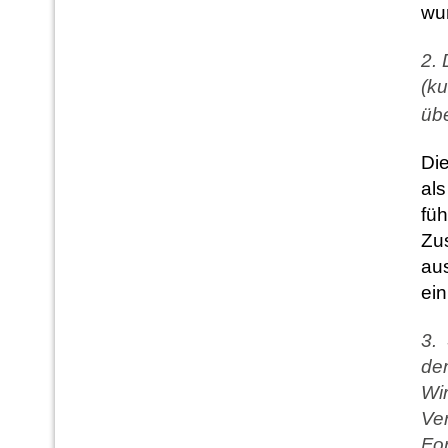
wu
2. 
(ku
übe
Die
als
füh
Zu
aus
ein
3. 
dem
Wi
Ve
For