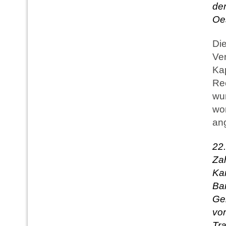
dem
Oes
Die
Ve
Kap
Rec
wur
wor
ang
2
Zah
Ka
Ba
Ge
vor
Tr