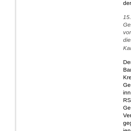
de
15
Ge
vom
die
Ka
Der
Ba
Kr
Ge
inn
RS
Ge
Ver
ge
je