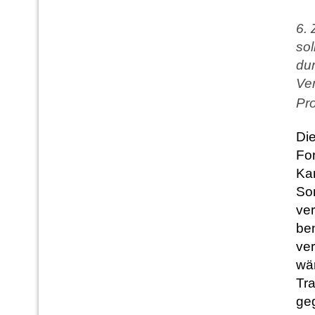
6.
sol
du
Ver
Pro
Die
For
Kar
Sor
ve
ben
ve
wä
Tr
ge