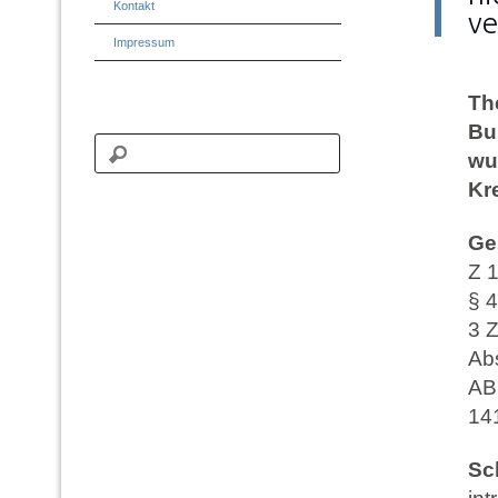
Kontakt
ve
Impressum
Th
Bu
wu
Kr
Ge
Z 
§ 
3 
Ab
AB
14
Sc