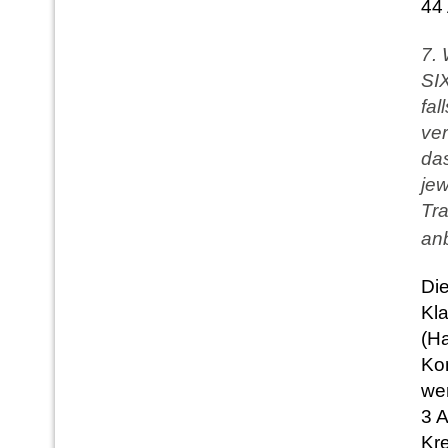
44
7. 
SIX
fal
ver
das
jew
Tr
anb
Die
Kl
(Ha
Ko
wen
3 
Kr