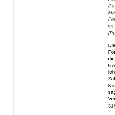
Das
Ma
For
wes
(Pu
Die
For
die
6 
feh
Za
KSc
sa
Ve
31/