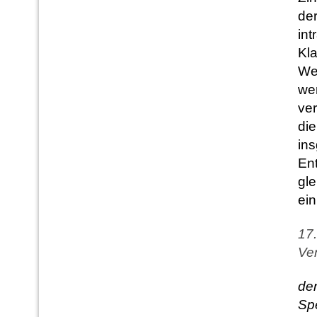
de
int
Kl
Wei
we
ver
die
in
En
gle
ein
17.
Ver
de
Spe