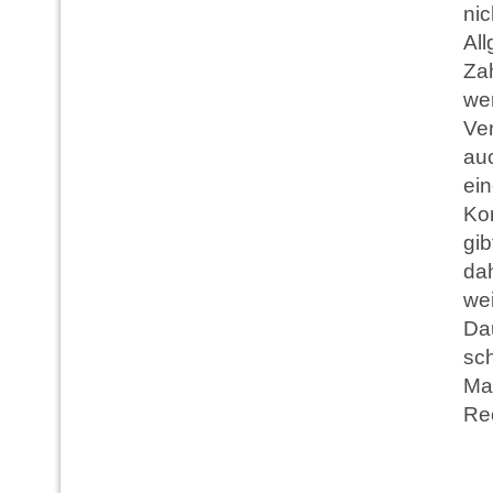
ni
Al
Za
we
Ver
au
ein
Ko
gib
da
we
Da
sc
Ma
Re