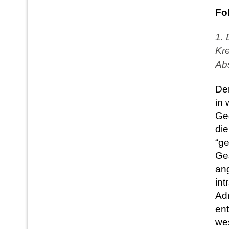
Fo
1. 
Kre
Ab
De
in 
Ge
die
“g
Ge
ang
int
Adr
ent
wes