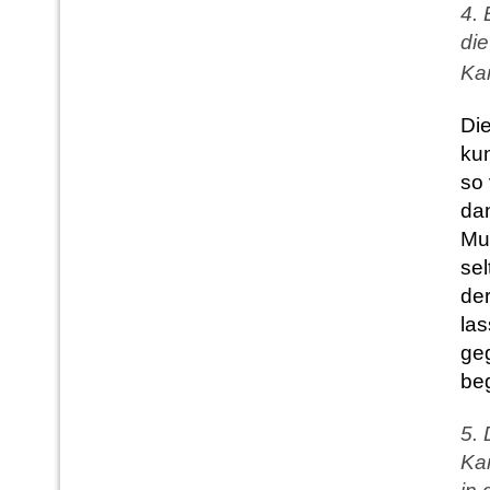
4. 
die
Kar
Die
kun
so
dan
Mus
sel
de
las
ge
be
5. 
Ka