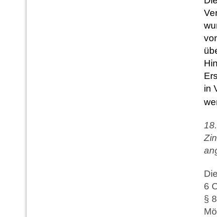
Die
Ve
wu
vo
übe
Hi
Er
in
we
18
Zin
ang
Die
6 O
§ 8
Mö