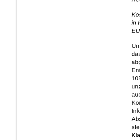
Ko
in 
EUR
Un
das
ab
En
105
un
auc
Ko
In
Abs
ste
Kla