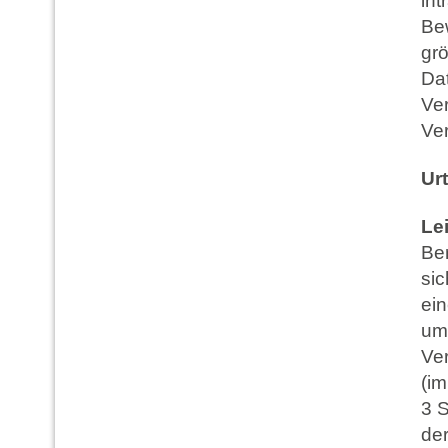
int
Be
grö
Da
Ve
Ve
Urt
Le
Ber
sic
ei
um
Ve
(im
3 
de