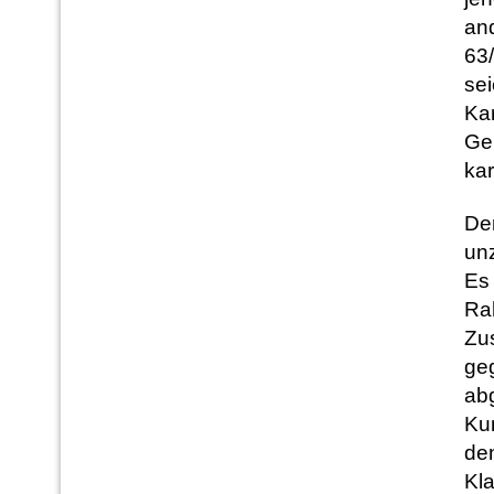
and
63
se
Kar
Ge
kar
Der
unz
Es
Ra
Zu
ge
ab
Ku
den
Kl