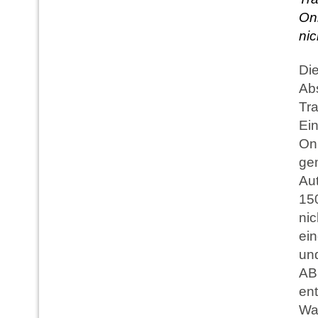
Onl
nic
Die
Abs
Tra
Ei
Onl
gem
Aut
15
nic
ei
un
AB
ent
Wa