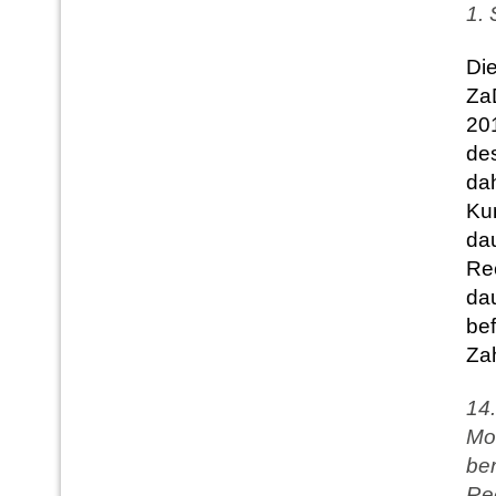
1. 
Die
Za
20
des
dah
Kun
da
Re
dau
be
Za
14.
Mon
be
Rec