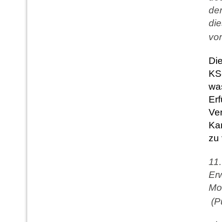
der
die
vo
Die
KS
was
Er
Ver
Kar
zu 
11.
Erw
Mo
(Pu