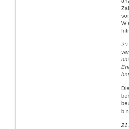
an
Za
som
Wi
Int
20
ver
nac
Ent
bet
Die
be
beu
bi
2