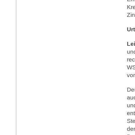
Kr
Zin
Urt
Le
un
rec
WS
vom
De
auc
und
en
Ste
de