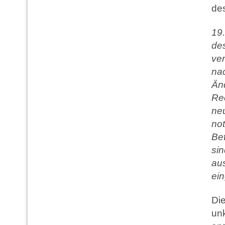
de
19
de
ver
nac
Än
Rec
ne
no
Be
sin
aus
ein
Die
un