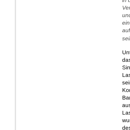
in 
Ver
un
ein
auf
sei
Unt
da
Si
Las
sei
Ko
Ba
aus
Las
wur
de