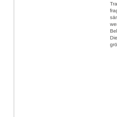
Tra
fra
säm
wer
Be
Di
grö